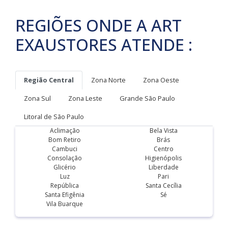
REGIÕES ONDE A ART
EXAUSTORES ATENDE :
Região Central
Zona Norte
Zona Oeste
Zona Sul
Zona Leste
Grande São Paulo
Litoral de São Paulo
Aclimação
Bela Vista
Bom Retiro
Brás
Cambuci
Centro
Consolação
Higienópolis
Glicério
Liberdade
Luz
Pari
República
Santa Cecília
Santa Efigênia
Sé
Vila Buarque