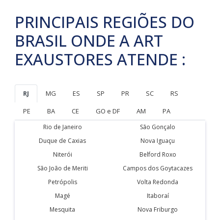
PRINCIPAIS REGIÕES DO
BRASIL ONDE A ART
EXAUSTORES ATENDE :
RJ
MG
ES
SP
PR
SC
RS
PE
BA
CE
GO e DF
AM
PA
Rio de Janeiro
São Gonçalo
Duque de Caxias
Nova Iguaçu
Niterói
Belford Roxo
São João de Meriti
Campos dos Goytacazes
Petrópolis
Volta Redonda
Magé
Itaboraí
Mesquita
Nova Friburgo