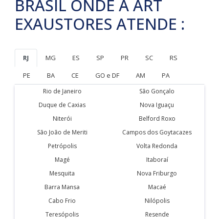
BRASIL ONDE A ART
EXAUSTORES ATENDE :
RJ
MG
ES
SP
PR
SC
RS
PE
BA
CE
GO e DF
AM
PA
Rio de Janeiro
São Gonçalo
Duque de Caxias
Nova Iguaçu
Niterói
Belford Roxo
São João de Meriti
Campos dos Goytacazes
Petrópolis
Volta Redonda
Magé
Itaboraí
Mesquita
Nova Friburgo
Barra Mansa
Macaé
Cabo Frio
Nilópolis
Teresópolis
Resende