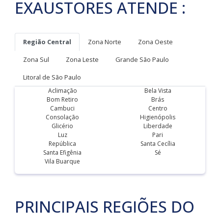
EXAUSTORES ATENDE :
Região Central
Zona Norte
Zona Oeste
Zona Sul
Zona Leste
Grande São Paulo
Litoral de São Paulo
Aclimação
Bela Vista
Bom Retiro
Brás
Cambuci
Centro
Consolação
Higienópolis
Glicério
Liberdade
Luz
Pari
República
Santa Cecília
Santa Efigênia
Sé
Vila Buarque
PRINCIPAIS REGIÕES DO