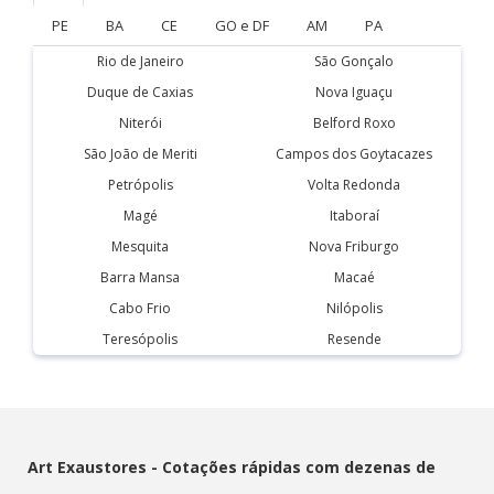
PE
BA
CE
GO e DF
AM
PA
Rio de Janeiro
São Gonçalo
Duque de Caxias
Nova Iguaçu
Niterói
Belford Roxo
São João de Meriti
Campos dos Goytacazes
Petrópolis
Volta Redonda
Magé
Itaboraí
Mesquita
Nova Friburgo
Barra Mansa
Macaé
Cabo Frio
Nilópolis
Teresópolis
Resende
Art Exaustores - Cotações rápidas com dezenas de