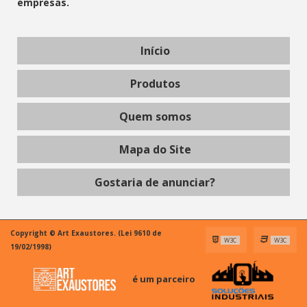
empresas.
Início
Produtos
Quem somos
Mapa do Site
Gostaria de anunciar?
Copyright © Art Exaustores. (Lei 9610 de
W3C
W3C
19/02/1998)
é um parceiro