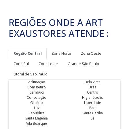
REGIÕES ONDE A ART
EXAUSTORES ATENDE :
Região Central
Zona Norte
Zona Oeste
Zona Sul
Zona Leste
Grande São Paulo
Litoral de São Paulo
Aclimação
Bela Vista
Bom Retiro
Brás
Cambuci
Centro
Consolação
Higienópolis
Glicério
Liberdade
Luz
Pari
República
Santa Cecília
Santa Efigênia
Sé
Vila Buarque