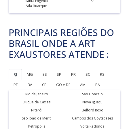
Santa Efigênia
Sé
Vila Buarque
PRINCIPAIS REGIÕES DO
BRASIL ONDE A ART
EXAUSTORES ATENDE :
RJ
MG
ES
SP
PR
SC
RS
PE
BA
CE
GO e DF
AM
PA
Rio de Janeiro
São Gonçalo
Duque de Caxias
Nova Iguaçu
Niterói
Belford Roxo
São João de Meriti
Campos dos Goytacazes
Petrópolis
Volta Redonda