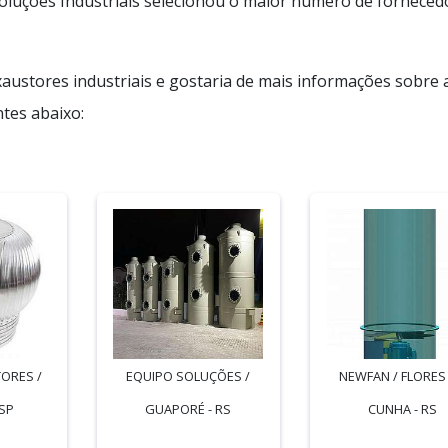
oluções Industriais selecionou o maior número de forneced
austores industriais e gostaria de mais informações sobre 
tes abaixo:
ORES /
EQUIPO SOLUÇÕES /
NEWFAN / FLORES
SP
GUAPORÉ - RS
CUNHA - RS