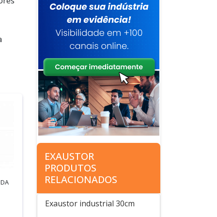
ores
a
EXAUSTOR
PRODUTOS
RELACIONADOS
 DA
Exaustor industrial 30cm