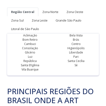
Região Central
Zona Norte
Zona Oeste
Zona Sul
Zona Leste
Grande São Paulo
Litoral de São Paulo
Aclimação
Bela Vista
Bom Retiro
Brás
Cambuci
Centro
Consolação
Higienópolis
Glicério
Liberdade
Luz
Pari
República
Santa Cecília
Santa Efigênia
Sé
Vila Buarque
PRINCIPAIS REGIÕES DO
BRASIL ONDE A ART