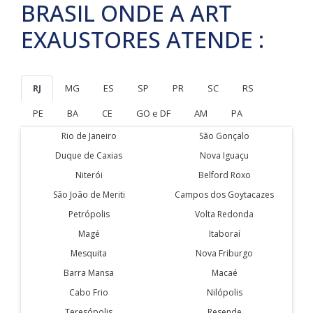
BRASIL ONDE A ART
EXAUSTORES ATENDE :
RJ
MG
ES
SP
PR
SC
RS
PE
BA
CE
GO e DF
AM
PA
Rio de Janeiro
São Gonçalo
Duque de Caxias
Nova Iguaçu
Niterói
Belford Roxo
São João de Meriti
Campos dos Goytacazes
Petrópolis
Volta Redonda
Magé
Itaboraí
Mesquita
Nova Friburgo
Barra Mansa
Macaé
Cabo Frio
Nilópolis
Teresópolis
Resende