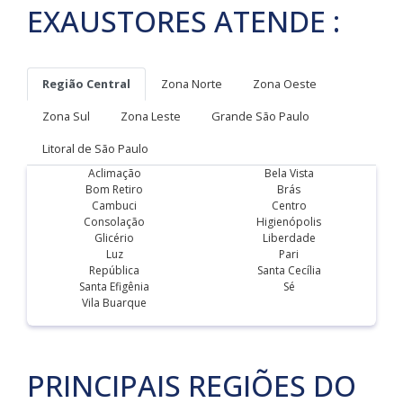
EXAUSTORES ATENDE :
Região Central
Zona Norte
Zona Oeste
Zona Sul
Zona Leste
Grande São Paulo
Litoral de São Paulo
Aclimação
Bela Vista
Bom Retiro
Brás
Cambuci
Centro
Consolação
Higienópolis
Glicério
Liberdade
Luz
Pari
República
Santa Cecília
Santa Efigênia
Sé
Vila Buarque
PRINCIPAIS REGIÕES DO