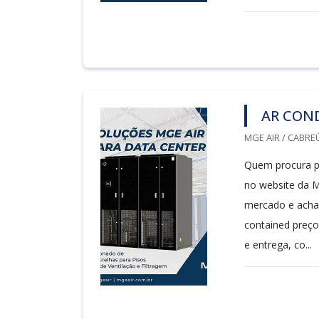
AR CON
MGE AIR / CABREÚ
Quem procura po
no website da M
mercado e achan
contained preço
e entrega, co...