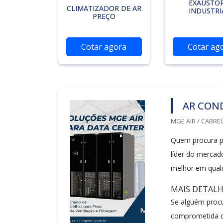
EXAUSTO
CLIMATIZADOR DE AR
INDUSTRI
PREÇO
Cotar agora
Cotar ag
AR COND
MGE AIR / CABREÚ
Quem procura po
líder do merca
melhor em quali
MAIS DETALH
Se alguém procu
comprometida co