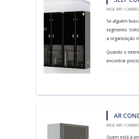
MGE AIR / CABREÚ
Se alguém busca
segmento. Solic
a organização 
Quando o intere
encontrar preci
AR COND
MGE AIR / CABREÚ
Quem está à pro