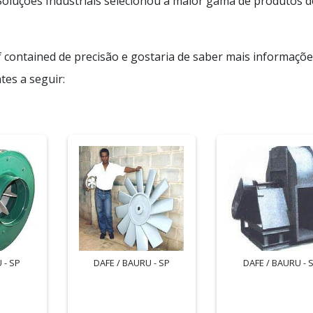
a Soluções Industriais selecionou a maior gama de produtos d
f contained de precisão e gostaria de saber mais informaçõ
es a seguir:
 - SP
DAFE / BAURU - SP
DAFE / BAURU - 