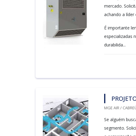
mercado. Solici
achando a líder
É importante le
especializadas 
durabilida...
PROJET
MGE AIR / CABREÚ
Se alguém busca
segmento. Solic