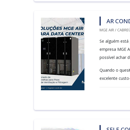
AR CON
MGE AIR / CABREÚ
Se alguém está 
empresa MGE Ai
possível achar d
Quando o quesit
excelente custo-
SELF CO