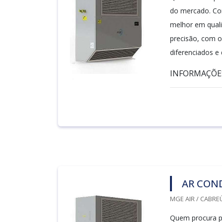
do mercado. Co
melhor em quali
precisão, com o
diferenciados e 
INFORMAÇÕES.
AR COND
MGE AIR / CABREÚ
Quem procura po