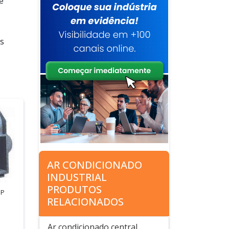
e
es
AR CONDICIONADO
INDUSTRIAL
PRODUTOS
SP
RELACIONADOS
Ar condicionado central