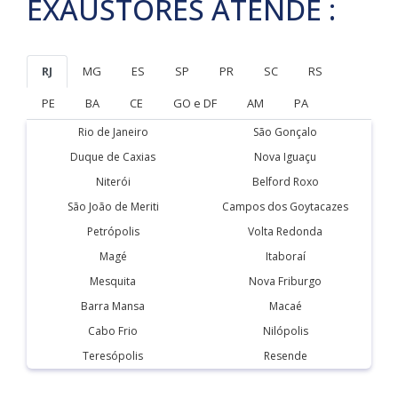
EXAUSTORES ATENDE :
RJ
MG
ES
SP
PR
SC
RS
PE
BA
CE
GO e DF
AM
PA
Rio de Janeiro
São Gonçalo
Duque de Caxias
Nova Iguaçu
Niterói
Belford Roxo
São João de Meriti
Campos dos Goytacazes
Petrópolis
Volta Redonda
Magé
Itaboraí
Mesquita
Nova Friburgo
Barra Mansa
Macaé
Cabo Frio
Nilópolis
Teresópolis
Resende