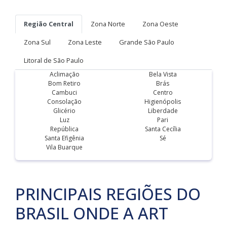
Região Central
Zona Norte
Zona Oeste
Zona Sul
Zona Leste
Grande São Paulo
Litoral de São Paulo
Aclimação
Bela Vista
Bom Retiro
Brás
Cambuci
Centro
Consolação
Higienópolis
Glicério
Liberdade
Luz
Pari
República
Santa Cecília
Santa Efigênia
Sé
Vila Buarque
PRINCIPAIS REGIÕES DO
BRASIL ONDE A ART