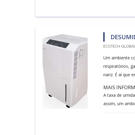
DESUMID
ECOTECH GLOBALA
Um ambiente co
respiratórios, 
nariz. É aí que 
MAIS INFOR
A taxa de umida
assim, um ambie