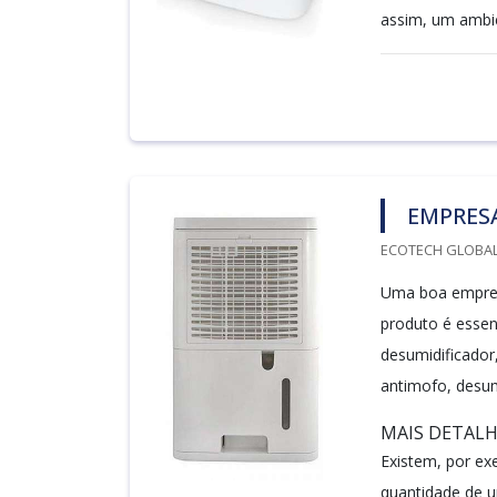
assim, um ambie
EMPRESA
ECOTECH GLOBALA
Uma boa empres
produto é essen
desumidificador
antimofo, desumi
MAIS DETAL
Existem, por e
quantidade de u