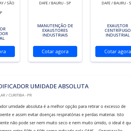
Y / SÃO
DAFE / BAURU - SP
DAFE / BAURU - 
SP
MANUTENÇÃO DE
EXAUSTOR
DOR
EXAUSTORES
CENTRÍFUGO
ADOR
INDUSTRIAIS
INDUSTRIAL
AL
ora
Cotar agora
Cotar agora
DIFICADOR UMIDADE ABSOLUTA
R / CURITIBA - PR
dor umidade absoluta é a melhor opção para retirar o excesso de
ente e assim evitar doenças respiratórias e perdas materiai. Isto
ente não pode ser nem muito seco e nem muito úmido, o ideal é qu
sempre entre 50% e 60% como indicado pela OMS – Organização