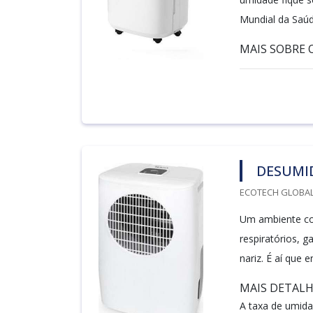
Mundial da Saúd
MAIS SOBRE O
DESUMID
ECOTECH GLOBALA
Um ambiente co
respiratórios, 
nariz. É aí que 
MAIS DETAL
A taxa de umida