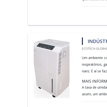
INDÚSTR
ECOTECH GLOBALA
Um ambiente co
respiratórios, 
nariz. É aí se f
MAIS INFOR
A taxa de umida
assim, um ambi