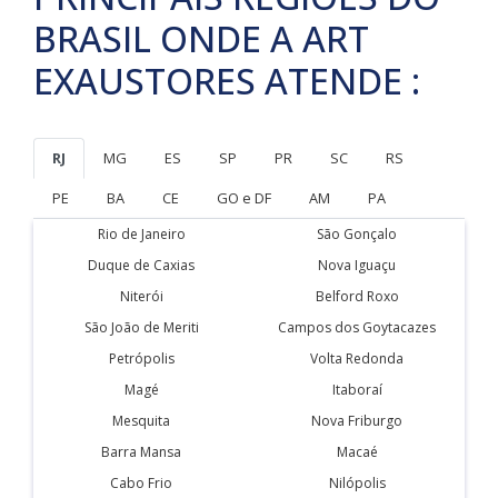
BRASIL ONDE A ART
EXAUSTORES ATENDE :
RJ
MG
ES
SP
PR
SC
RS
PE
BA
CE
GO e DF
AM
PA
Rio de Janeiro
São Gonçalo
Duque de Caxias
Nova Iguaçu
Niterói
Belford Roxo
São João de Meriti
Campos dos Goytacazes
Petrópolis
Volta Redonda
Magé
Itaboraí
Mesquita
Nova Friburgo
Barra Mansa
Macaé
Cabo Frio
Nilópolis