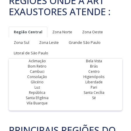
REGIÕES ONDE A ART
EXAUSTORES ATENDE :
Região Central
Zona Norte
Zona Oeste
Zona Sul
Zona Leste
Grande São Paulo
Litoral de São Paulo
Aclimação
Bela Vista
Bom Retiro
Brás
Cambuci
Centro
Consolação
Higienópolis
Glicério
Liberdade
Luz
Pari
República
Santa Cecília
Santa Efigênia
Sé
Vila Buarque
PRINCIPAIS REGIÕES DO