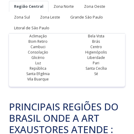
Região Central
Zona Norte
Zona Oeste
Zona Sul
Zona Leste
Grande São Paulo
Litoral de São Paulo
Aclimação
Bela Vista
Bom Retiro
Brás
Cambuci
Centro
Consolação
Higienópolis
Glicério
Liberdade
Luz
Pari
República
Santa Cecília
Santa Efigênia
Sé
Vila Buarque
PRINCIPAIS REGIÕES DO
BRASIL ONDE A ART
EXAUSTORES ATENDE :