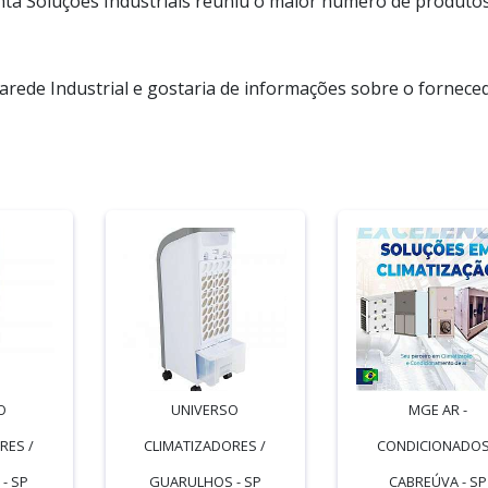
ta Soluções Industriais reuniu o maior número de produto
arede Industrial e gostaria de informações sobre o fornece
O
UNIVERSO
MGE AR -
RES /
CLIMATIZADORES /
CONDICIONADOS
- SP
GUARULHOS - SP
CABREÚVA - SP