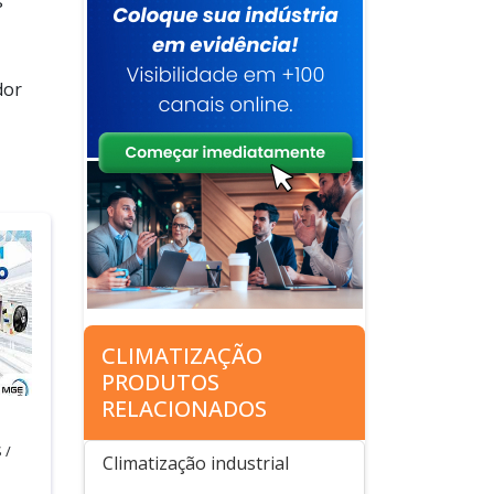
s
dor
CLIMATIZAÇÃO
PRODUTOS
RELACIONADOS
 /
Climatização industrial