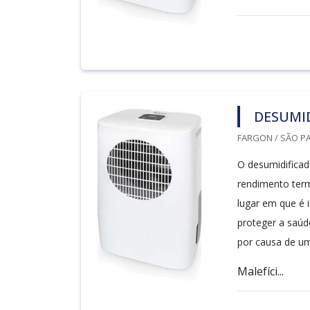
DESUMID
FARGON / SÃO PA
O desumidificad
rendimento term
lugar em que é 
proteger a saúd
por causa de um
Malefíci...