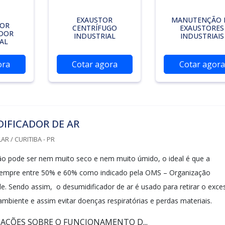
EXAUSTOR
MANUTENÇÃO 
DOR
CENTRÍFUGO
EXAUSTORES
ADOR
INDUSTRIAL
INDUSTRIAIS
AL
ora
Cotar agora
Cotar agora
IFICADOR DE AR
R / CURITIBA - PR
o pode ser nem muito seco e nem muito úmido, o ideal é que a
sempre entre 50% e 60% como indicado pela OMS – Organização
e. Sendo assim, o desumidificador de ar é usado para retirar o exce
mbiente e assim evitar doenças respiratórias e perdas materiais.
AÇÕES SOBRE O FUNCIONAMENTO D...