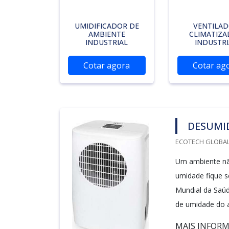
UMIDIFICADOR DE
VENTILA
AMBIENTE
CLIMATIZ
INDUSTRIAL
INDUSTRI
Cotar agora
Cotar ag
DESUMID
ECOTECH GLOBALA
Um ambiente nã
umidade fique 
Mundial da Saúd
de umidade do a
MAIS INFORM