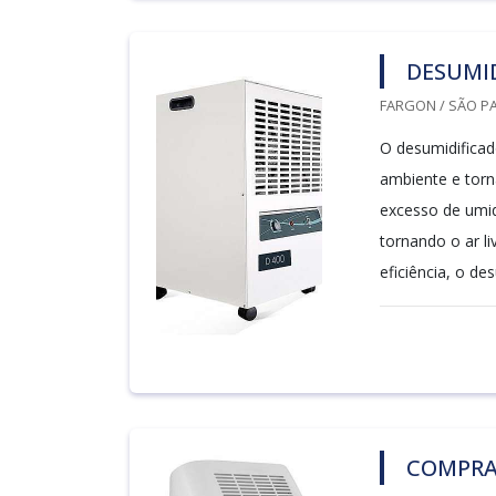
DESUMID
FARGON / SÃO PA
O desumidificad
ambiente e torn
excesso de umid
tornando o ar l
eficiência, o de
COMPRA