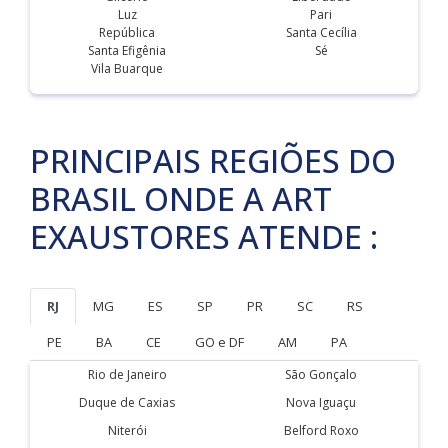
Luz
Pari
República
Santa Cecília
Santa Efigênia
Sé
Vila Buarque
PRINCIPAIS REGIÕES DO
BRASIL ONDE A ART
EXAUSTORES ATENDE :
RJ
MG
ES
SP
PR
SC
RS
PE
BA
CE
GO e DF
AM
PA
Rio de Janeiro
São Gonçalo
Duque de Caxias
Nova Iguaçu
Niterói
Belford Roxo