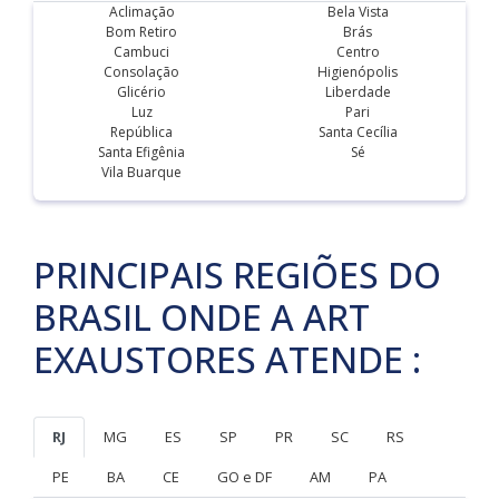
Aclimação
Bela Vista
Bom Retiro
Brás
Cambuci
Centro
Consolação
Higienópolis
Glicério
Liberdade
Luz
Pari
República
Santa Cecília
Santa Efigênia
Sé
Vila Buarque
PRINCIPAIS REGIÕES DO
BRASIL ONDE A ART
EXAUSTORES ATENDE :
RJ
MG
ES
SP
PR
SC
RS
PE
BA
CE
GO e DF
AM
PA