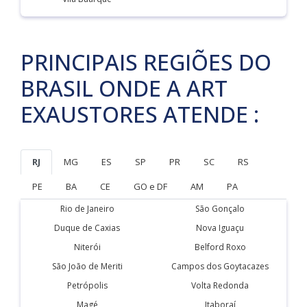
PRINCIPAIS REGIÕES DO
BRASIL ONDE A ART
EXAUSTORES ATENDE :
RJ
MG
ES
SP
PR
SC
RS
PE
BA
CE
GO e DF
AM
PA
Rio de Janeiro
São Gonçalo
Duque de Caxias
Nova Iguaçu
Niterói
Belford Roxo
São João de Meriti
Campos dos Goytacazes
Petrópolis
Volta Redonda
Magé
Itaboraí