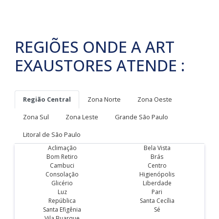
REGIÕES ONDE A ART
EXAUSTORES ATENDE :
Região Central
Zona Norte
Zona Oeste
Zona Sul
Zona Leste
Grande São Paulo
Litoral de São Paulo
Aclimação
Bela Vista
Bom Retiro
Brás
Cambuci
Centro
Consolação
Higienópolis
Glicério
Liberdade
Luz
Pari
República
Santa Cecília
Santa Efigênia
Sé
Vila Buarque