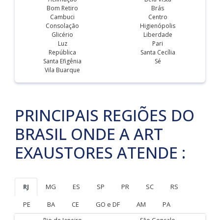
Bom Retiro
Brás
Cambuci
Centro
Consolação
Higienópolis
Glicério
Liberdade
Luz
Pari
República
Santa Cecília
Santa Efigênia
Sé
Vila Buarque
PRINCIPAIS REGIÕES DO
BRASIL ONDE A ART
EXAUSTORES ATENDE :
RJ
MG
ES
SP
PR
SC
RS
PE
BA
CE
GO e DF
AM
PA