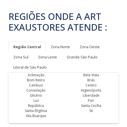
REGIÕES ONDE A ART
EXAUSTORES ATENDE :
Região Central
Zona Norte
Zona Oeste
Zona Sul
Zona Leste
Grande São Paulo
Litoral de São Paulo
Aclimação
Bela Vista
Bom Retiro
Brás
Cambuci
Centro
Consolação
Higienópolis
Glicério
Liberdade
Luz
Pari
República
Santa Cecília
Santa Efigênia
Sé
Vila Buarque