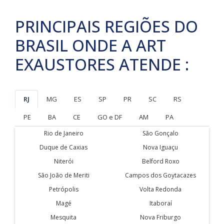
PRINCIPAIS REGIÕES DO
BRASIL ONDE A ART
EXAUSTORES ATENDE :
RJ
MG
ES
SP
PR
SC
RS
PE
BA
CE
GO e DF
AM
PA
Rio de Janeiro
São Gonçalo
Duque de Caxias
Nova Iguaçu
Niterói
Belford Roxo
São João de Meriti
Campos dos Goytacazes
Petrópolis
Volta Redonda
Magé
Itaboraí
Mesquita
Nova Friburgo