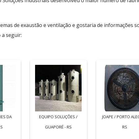
 Soluções Industriais desenvolveu o maior número de fabri
emas de exaustão e ventilação e gostaria de informações s
a seguir:
RES DA
EQUIPO SOLUÇÕES /
JOAPE / PORTO ALE
RS
GUAPORÉ - RS
RS