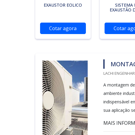
EXAUSTOR EOLICO
SISTEMA 
EXAUSTÃO D
Cotar agora
Cotar ag
MONTAG
LACHI ENGENHARI
A montagem de s
ambiente industr
indispensável e
sua aplicação se
MAIS INFORMA