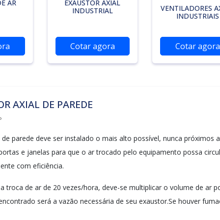
E AR
EXAUSTOR AXIAL
VENTILADORES AX
INDUSTRIAL
INDUSTRIAIS
ora
Cotar agora
Cotar agora
R AXIAL DE PAREDE
P
l de parede deve ser instalado o mais alto possível, nunca próximos a
 portas e janelas para que o ar trocado pelo equipamento possa circu
ente com eficiência.
a troca de ar de 20 vezes/hora, deve-se multiplicar o volume de ar p
 encontrado será a vazão necessária de seu exaustor.Se houver fuma