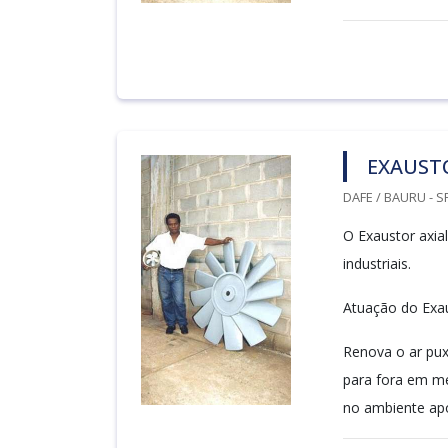
EXAUSTO
DAFE / BAURU - S
O Exaustor axial
industriais.
Atuação do Exaus
Renova o ar pux
para fora em me
no ambiente após