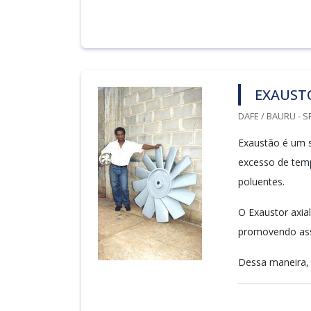
EXAUSTO
DAFE / BAURU - S
Exaustão é um 
excesso de temp
poluentes.
O Exaustor axial
promovendo ass
Dessa maneira, 