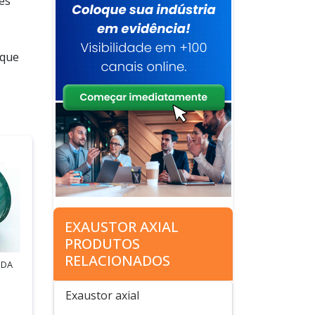
es
ique
EXAUSTOR AXIAL
PRODUTOS
RELACIONADOS
 DA
Exaustor axial