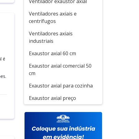
Ventilador exaustor axial
Ventiladores axiais e
centrífugos
Ventiladores axiais
industriais
Exaustor axial 60 cm
l é
Exaustor axial comercial 50
cm
es.
Exaustor axial para cozinha
Exaustor axial preço