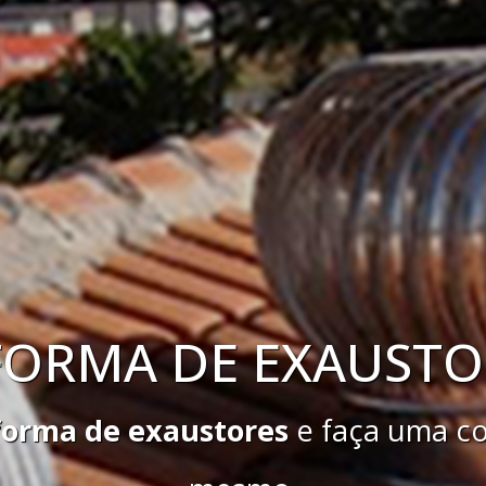
EXAUSTOR AXIAL
austor axial
e faça uma cotação gr